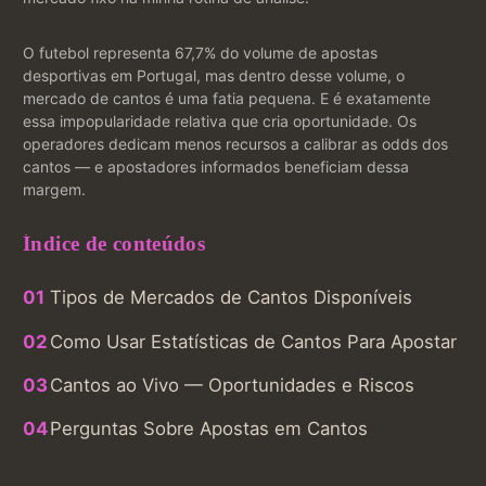
O futebol representa 67,7% do volume de apostas
desportivas em Portugal, mas dentro desse volume, o
mercado de cantos é uma fatia pequena. E é exatamente
essa impopularidade relativa que cria oportunidade. Os
operadores dedicam menos recursos a calibrar as odds dos
cantos — e apostadores informados beneficiam dessa
margem.
Índice de conteúdos
Tipos de Mercados de Cantos Disponíveis
Como Usar Estatísticas de Cantos Para Apostar
Cantos ao Vivo — Oportunidades e Riscos
Perguntas Sobre Apostas em Cantos