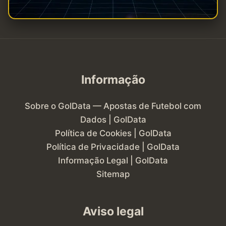
Informação
Sobre o GolData — Apostas de Futebol com
Dados | GolData
Política de Cookies | GolData
Política de Privacidade | GolData
Informação Legal | GolData
Sitemap
Aviso legal