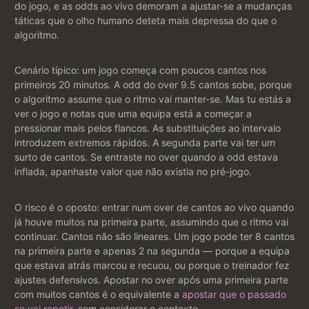
do jogo, e as odds ao vivo demoram a ajustar-se a mudanças
táticas que o olho humano deteta mais depressa do que o
algoritmo.
Cenário típico: um jogo começa com poucos cantos nos
primeiros 20 minutos. A odd do over 9.5 cantos sobe, porque
o algoritmo assume que o ritmo vai manter-se. Mas tu estás a
ver o jogo e notas que uma equipa está a começar a
pressionar mais pelos flancos. As substituições ao intervalo
introduzem extremos rápidos. A segunda parte vai ter um
surto de cantos. Se entraste no over quando a odd estava
inflada, apanhaste valor que não existia no pré-jogo.
O risco é o oposto: entrar num over de cantos ao vivo quando
já houve muitos na primeira parte, assumindo que o ritmo vai
continuar. Cantos não são lineares. Um jogo pode ter 8 cantos
na primeira parte e apenas 2 na segunda — porque a equipa
que estava atrás marcou e recuou, ou porque o treinador fez
ajustes defensivos. Apostar no over após uma primeira parte
com muitos cantos é o equivalente a
apostar que o passado
se vai repetir
, sem considerar o contexto.