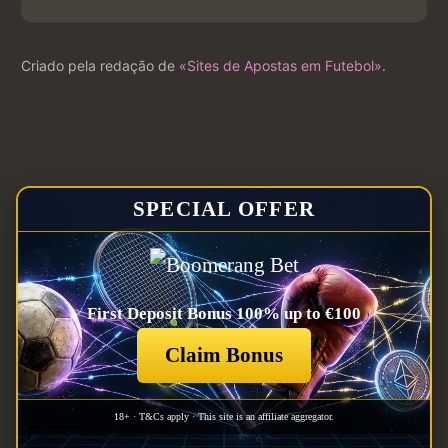
Criado pela redação de
«Sites de Apostas em Futebol»
.
SPECIAL OFFER
First Deposit Bonus 100% up to €100
Claim Bonus
18+ · T&Cs apply · This site is an affiliate aggregator.