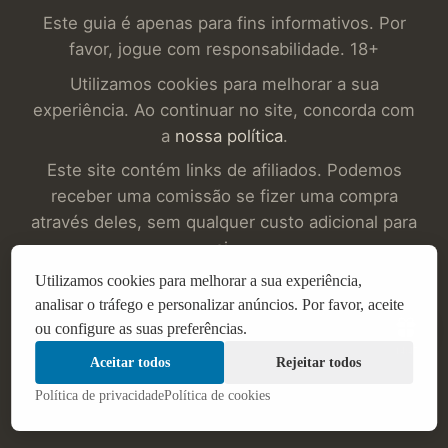
Este guia é apenas para fins informativos. Por
favor, jogue com responsabilidade. 18+
Utilizamos cookies para melhorar a sua
experiência. Ao continuar no site, concorda com
a
nossa política
.
Este site contém links de afiliados. Podemos
receber uma comissão se fizer uma compra
através deles, sem qualquer custo adicional para
si.
Utilizamos cookies para melhorar a sua experiência,
Se tem problemas com o vício do jogo, pode
analisar o tráfego e personalizar anúncios. Por favor, aceite
encontrar ajuda
aqui
.
ou configure as suas preferências.
14:45
Aceitar todos
Rejeitar todos
Política de privacidade
Política de cookies
August 2026 | © Sites de Apostas em Futebol