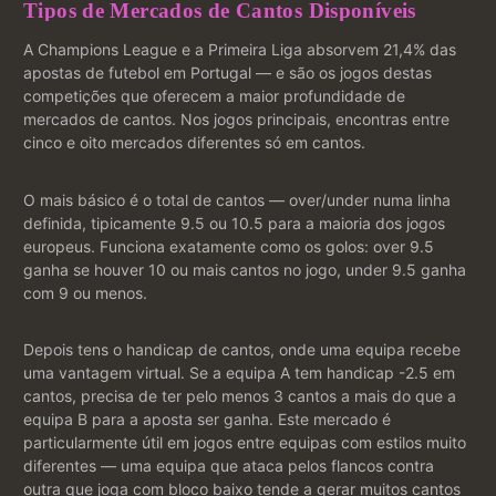
Tipos de Mercados de Cantos Disponíveis
A Champions League e a Primeira Liga absorvem 21,4% das
apostas de futebol em Portugal — e são os jogos destas
competições que oferecem a maior profundidade de
mercados de cantos. Nos jogos principais, encontras entre
cinco e oito mercados diferentes só em cantos.
O mais básico é o total de cantos — over/under numa linha
definida, tipicamente 9.5 ou 10.5 para a maioria dos jogos
europeus. Funciona exatamente como os golos: over 9.5
ganha se houver 10 ou mais cantos no jogo, under 9.5 ganha
com 9 ou menos.
Depois tens o handicap de cantos, onde uma equipa recebe
uma vantagem virtual. Se a equipa A tem handicap -2.5 em
cantos, precisa de ter pelo menos 3 cantos a mais do que a
equipa B para a aposta ser ganha. Este mercado é
particularmente útil em jogos entre equipas com estilos muito
diferentes — uma equipa que ataca pelos flancos contra
outra que joga com bloco baixo tende a gerar muitos cantos