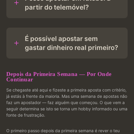
partir do telemóvel?
É possível apostar sem
gastar dinheiro real primeiro?
Depois da Primeira Semana — Por Onde
Continuar
Se chegaste até aqui e fizeste a primeira aposta com critério,
já estás à frente da maioria. Mas uma semana de apostas não
faz um apostador — faz alguém que começou. O que vem a
seguir determina se isto se torna um hobby informado ou uma
fonte de frustração.
O primeiro passo depois da primeira semana é rever o teu