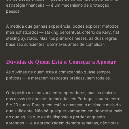
estratégia financeira — é um mecanismo de protecção
pessoal.
À medida que ganhas experiência, podes explorar métodos
mais sofisticados — staking percentual, critério de Kelly, flat
staking ajustado. Mas nos primeiros meses, as duas regras
base são suficientes. Domina-as antes de complicar.
Dúvidas de Quem Está a Começar a Apostar
As dúvidas de quem está a começar são quase sempre
práticas — e merecem respostas práticas, sem rodeios.
O depósito mínimo varia entre operadores, mas na maioria
das casas de apostas licenciadas em Portugal situa-se entre
5 e 20 euros. Para quem está a começar, o mínimo é mais do
que suficiente. Não há qualquer vantagem em depositar mais
do que aquilo que estás disposto a perder enquanto
aprendes — e a aprendizagem demora semanas, não horas.