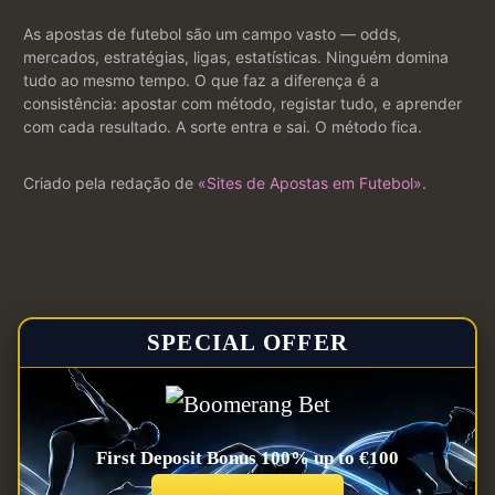
As apostas de futebol são um campo vasto — odds,
mercados, estratégias, ligas, estatísticas. Ninguém domina
tudo ao mesmo tempo. O que faz a diferença é a
consistência: apostar com método, registar tudo, e aprender
com cada resultado. A sorte entra e sai. O método fica.
Criado pela redação de
«Sites de Apostas em Futebol»
.
SPECIAL OFFER
First Deposit Bonus 100% up to €100