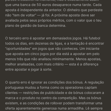
que uma banca de 50 euros desaparece numa tarde. Cada
aposta é independente da anterior. O dinheiro que perdeste
não “tem de voltar” — já foi. A próxima aposta deve ser
avaliada pelos seus próprios méritos, com o valor que o teu
plano de gestão de banca determina.
O terceiro erro é apostar em demasiados jogos. Há futebol
todos os dias, em dezenas de ligas, e a tentação é encontrar
“oportunidades” em jogos que não conheces. Um iniciante
que aposta em cinco jogos por dia está a apostar em pelo
menos três que não analisou minimamente. Menos apostas,
melhor analisadas, com mais critério — esta é a diferença
entre apostar e jogar à sorte.
O quarto erro é ignorar as condições dos bónus. A regulação
portuguesa mudou a forma como os operadores captam
clientes — restrições de publicidade e de bónus colocaram a
marca e o produto no centro da competição. Mas os bónus
existem, e as condições de rollover podem transformar uma
oferta aparentemente generosa numa armadilha. Lê sempre