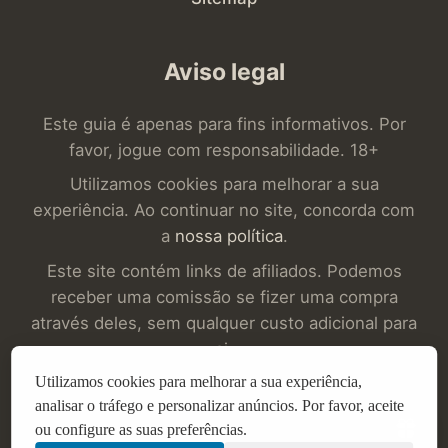
Aviso legal
Este guia é apenas para fins informativos. Por
favor, jogue com responsabilidade. 18+
Utilizamos cookies para melhorar a sua
experiência. Ao continuar no site, concorda com
a
nossa política
.
Este site contém links de afiliados. Podemos
receber uma comissão se fizer uma compra
através deles, sem qualquer custo adicional para
si.
Utilizamos cookies para melhorar a sua experiência,
Se tem problemas com o vício do jogo, pode
analisar o tráfego e personalizar anúncios. Por favor, aceite
encontrar ajuda
aqui
.
ou configure as suas preferências.