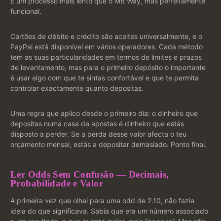
É um processo mais lento que o MB Way, mas perfeitamente
funcional.
Cartões de débito e crédito são aceites universalmente, e o
PayPal está disponível em vários operadores. Cada método
tem as suas particularidades em termos de limites e prazos
de levantamento, mas para o primeiro depósito o importante
é usar algo com que te sintas confortável e que te permita
controlar exactamente quanto depositas.
Uma regra que aplico desde o primeiro dia: o dinheiro que
depositas numa casa de apostas é dinheiro que estás
disposto a perder. Se a perda desse valor afecta o teu
orçamento mensal, estás a depositar demasiado. Ponto final.
Ler Odds Sem Confusão — Decimais,
Probabilidade e Valor
A primeira vez que olhei para uma odd de 2.10, não fazia
ideia do que significava. Sabia que era um número associado