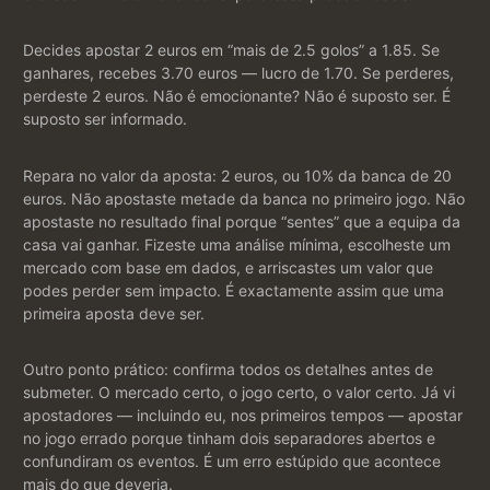
Decides apostar 2 euros em “mais de 2.5 golos” a 1.85. Se
ganhares, recebes 3.70 euros — lucro de 1.70. Se perderes,
perdeste 2 euros. Não é emocionante? Não é suposto ser. É
suposto ser informado.
Repara no valor da aposta: 2 euros, ou 10% da banca de 20
euros. Não apostaste metade da banca no primeiro jogo. Não
apostaste no resultado final porque “sentes” que a equipa da
casa vai ganhar. Fizeste uma análise mínima, escolheste um
mercado com base em dados, e arriscastes um valor que
podes perder sem impacto. É exactamente assim que uma
primeira aposta deve ser.
Outro ponto prático: confirma todos os detalhes antes de
submeter. O mercado certo, o jogo certo, o valor certo. Já vi
apostadores — incluindo eu, nos primeiros tempos — apostar
no jogo errado porque tinham dois separadores abertos e
confundiram os eventos. É um erro estúpido que acontece
mais do que deveria.