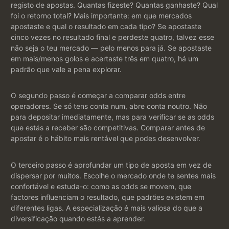
registo de apostas. Quantas fizeste? Quantas ganhaste? Qual
foi o retorno total? Mais importante: em que mercados
apostaste e qual o resultado em cada tipo? Se apostaste
cinco vezes no resultado final e perdeste quatro, talvez esse
não seja o teu mercado — pelo menos para já. Se apostaste
em mais/menos golos e acertaste três em quatro, há um
padrão que vale a pena explorar.
O segundo passo é começar a comparar odds entre
operadores. Se só tens conta num, abre conta noutro. Não
para depositar imediatamente, mas para verificar se as odds
que estás a receber são competitivas. Comparar antes de
apostar é o hábito mais rentável que podes desenvolver.
O terceiro passo é aprofundar um tipo de aposta em vez de
dispersar por muitos. Escolhe o mercado onde te sentes mais
confortável e estuda-o: como as odds se movem, que
factores influenciam o resultado, que padrões existem em
diferentes ligas. A especialização é mais valiosa do que a
diversificação quando estás a aprender.