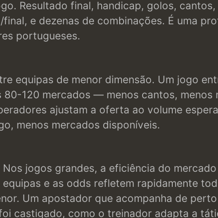
o. Resultado final, handicap, golos, cantos,
lo/final, e dezenas de combinações. É uma p
res portugueses.
ntre equipas de menor dimensão. Um jogo en
nas 80-120 mercados — menos cantos, menos
 operadores ajustam a oferta ao volume espe
go, menos mercados disponíveis.
. Nos jogos grandes, a eficiência do mercado
equipas e as odds refletem rapidamente tod
menor. Um apostador que acompanha de perto
foi castigado, como o treinador adapta a t