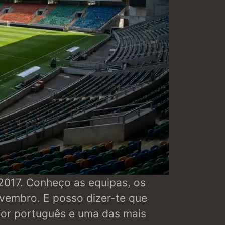
2017. Conheço as equipas, os
ovembro. E posso dizer-te que
dor português e uma das mais