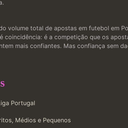
a.
% do volume total de apostas em futebol em
 coincidência: é a competição que os apos
entem mais confiantes. Mas confiança sem da
s
iga Portugal
ritos, Médios e Pequenos