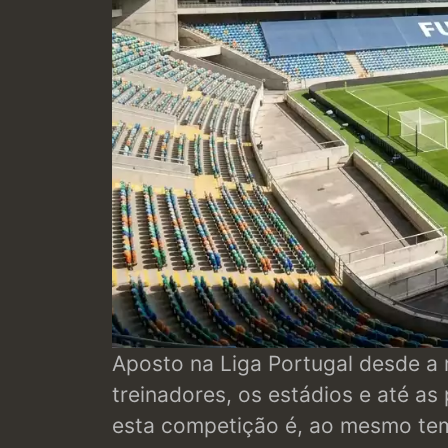
Aposto na Liga Portugal desde a
treinadores, os estádios e até a
esta competição é, ao mesmo tem