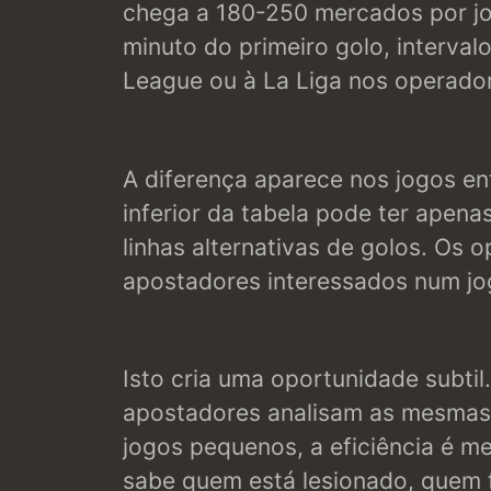
chega a 180-250 mercados por jog
minuto do primeiro golo, interva
League ou à La Liga nos operado
A diferença aparece nos jogos e
inferior da tabela pode ter ape
linhas alternativas de golos. Os
apostadores interessados num jo
Isto cria uma oportunidade subtil
apostadores analisam as mesmas 
jogos pequenos, a eficiência é 
sabe quem está lesionado, quem 