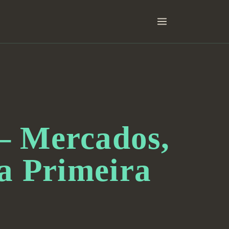
— Mercados,
a Primeira