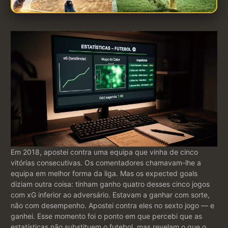
Em 2018, apostei contra uma equipa que vinha de cinco
vitórias consecutivas. Os comentadores chamavam-lhe a
equipa em melhor forma da liga. Mas os expected goals
diziam outra coisa: tinham ganho quatro desses cinco jogos
com xG inferior ao adversário. Estavam a ganhar com sorte,
não com desempenho. Apostei contra eles no sexto jogo — e
ganhei. Esse momento foi o ponto em que percebi que as
estatísticas não substituem o futebol, mas revelam o que o