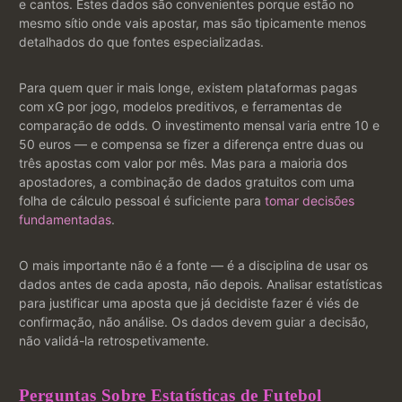
e cantos. Estes dados são convenientes porque estão no
mesmo sítio onde vais apostar, mas são tipicamente menos
detalhados do que fontes especializadas.
Para quem quer ir mais longe, existem plataformas pagas
com xG por jogo, modelos preditivos, e ferramentas de
comparação de odds. O investimento mensal varia entre 10 e
50 euros — e compensa se fizer a diferença entre duas ou
três apostas com valor por mês. Mas para a maioria dos
apostadores, a combinação de dados gratuitos com uma
folha de cálculo pessoal é suficiente para
tomar decisões
fundamentadas
.
O mais importante não é a fonte — é a disciplina de usar os
dados antes de cada aposta, não depois. Analisar estatísticas
para justificar uma aposta que já decidiste fazer é viés de
confirmação, não análise. Os dados devem guiar a decisão,
não validá-la retrospetivamente.
Perguntas Sobre Estatísticas de Futebol