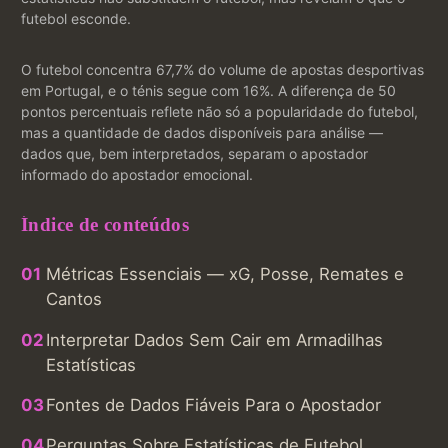
futebol esconde.
O futebol concentra 67,7% do volume de apostas desportivas
em Portugal, e o ténis segue com 16%. A diferença de 50
pontos percentuais reflete não só a popularidade do futebol,
mas a quantidade de dados disponíveis para análise —
dados que, bem interpretados, separam o apostador
informado do apostador emocional.
Índice de conteúdos
Métricas Essenciais — xG, Posse, Remates e
Cantos
Interpretar Dados Sem Cair em Armadilhas
Estatísticas
Fontes de Dados Fiáveis Para o Apostador
Perguntas Sobre Estatísticas de Futebol