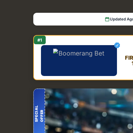
Updated Ag
#1
FI
S
P
E
C
I
A
L
O
F
F
E
R