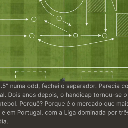
-1.5” numa odd, fechei o separador. Parecia
nal. Dois anos depois, o handicap tornou-se
tebol. Porquê? Porque é o mercado que mais
 e em Portugal, com a Liga dominada por trê
ia.