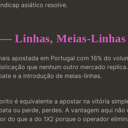
ndicap asiático resolve.
 — Linhas, Meias-Linhas
mais apostada em Portugal com 16% do volum
isticação que nenhum outro mercado replica. 
ate e a introdução de meias-linhas.
orito é equivalente a apostar na vitória simp
ata ou perde, perdes. A vantagem aqui não 
hor do que a do 1X2 porque o operador elimi